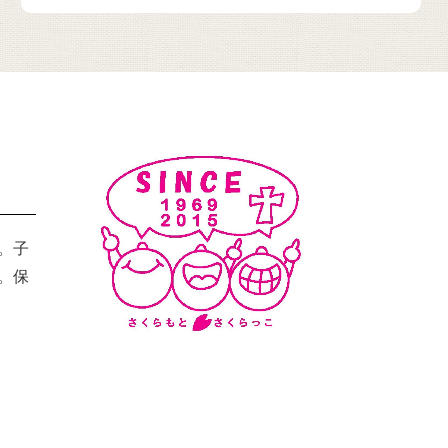
。子
。保