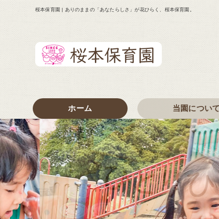
桜本保育園 | ありのままの「あなたらしさ」が花ひらく、桜本保育園。
ホーム
当園につい