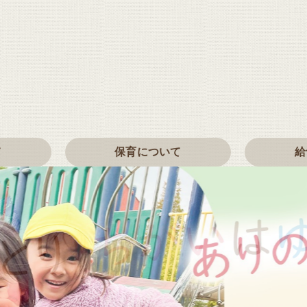
て
保育について
給